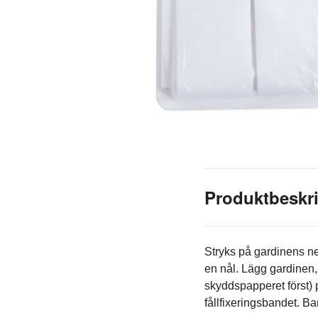
Produktbeskr
Stryks på gardinens ned
en nål. Lägg gardinen,
skyddspapperet först) p
fållfixeringsbandet. B