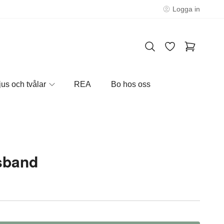
Logga in
jus och tvålar
REA
Bo hos oss
sband