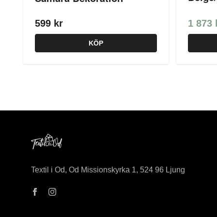
599 kr
1 873 
KÖP
Textil i Od, Od Missionskyrka 1, 524 96 Ljung