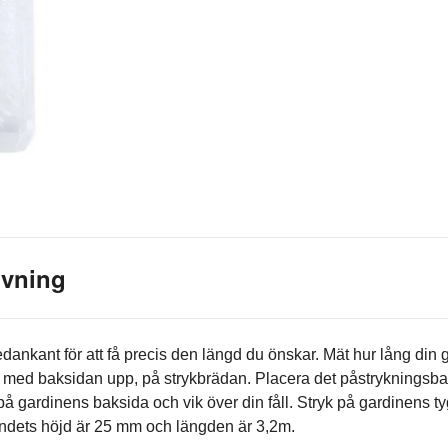
ivning
ankant för att få precis den längd du önskar. Mät hur lång din ga
 med baksidan upp, på strykbrädan. Placera det påstrykningsbara
å gardinens baksida och vik över din fåll. Stryk på gardinens ty
andets höjd är 25 mm och längden är 3,2m.