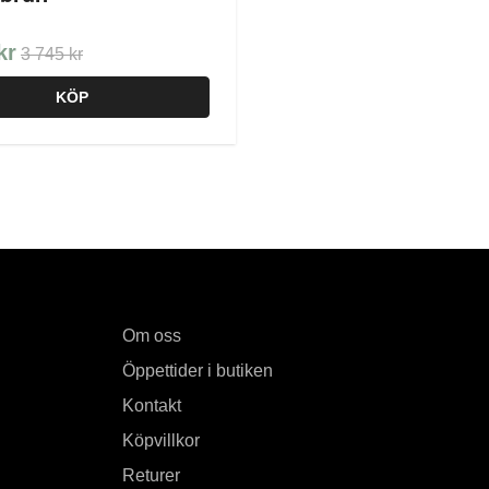
kr
3 745 kr
KÖP
Om oss
Öppettider i butiken
Kontakt
Köpvillkor
Returer