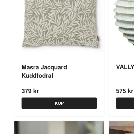
VALLY
Masra Jacquard
Kuddfodral
379 kr
575 kr
KÖP