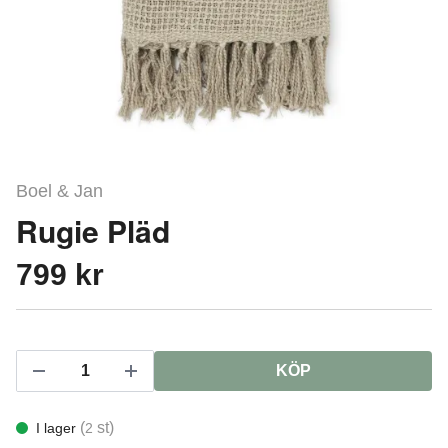
Boel & Jan
Rugie Pläd
799 kr
KÖP
(
st)
I lager
2