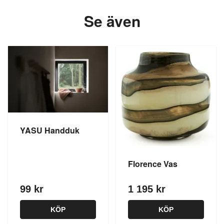
Se även
YASU Handduk
Florence Vas
99 kr
1 195 kr
KÖP
KÖP