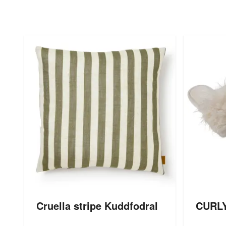
Cruella stripe Kuddfodral
CURLY 