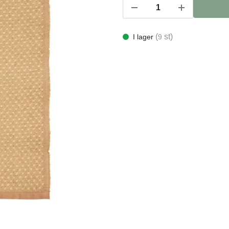
(
st)
I lager
9