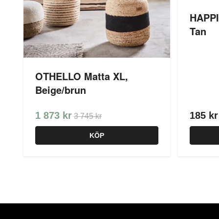
HAPPI
Tan
OTHELLO Matta XL,
Beige/brun
1 873 kr
185 kr
3 745 kr
KÖP