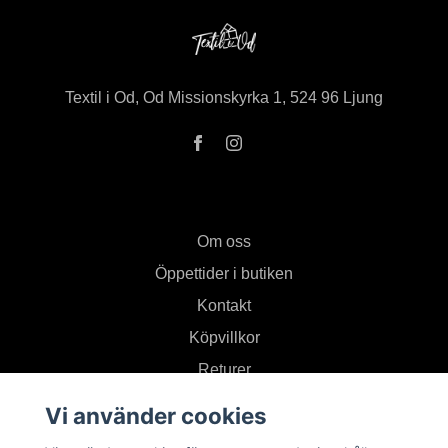
Textil i Od, Od Missionskyrka 1, 524 96 Ljung
Om oss
Öppettider i butiken
Kontakt
Köpvillkor
Returer
Vi använder cookies
Prenumerera på vårt nyhetsbrev