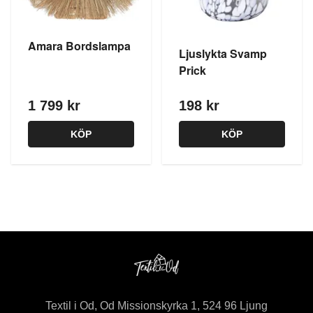
Amara Bordslampa
Ljuslykta Svamp
Prick
1 799 kr
198 kr
KÖP
KÖP
Textil i Od, Od Missionskyrka 1, 524 96 Ljung