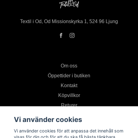
Textil i Od, Od Missionskyrka 1, 524 96 Ljung
Om oss
Öppettider i butiken
Kontakt
Köpvillkor
Returer
Vi använder cookies
Prenumerera på vårt nyhetsbrev
Vi använder cookies för att anpassa det innehåll som
visas för dig och för att du ska få bästa tänkbara