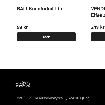
BALI Kuddfodral Lin
VENDE
Elfen
99 kr
249 kr
KÖP
Textil i Od, Od Missionskyrka 1, 524 96 Ljung