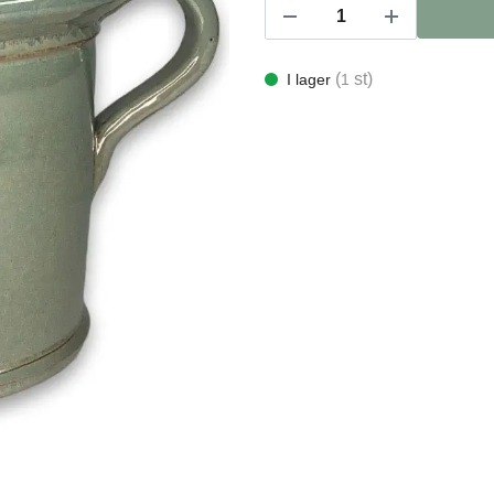
(
st)
I lager
1