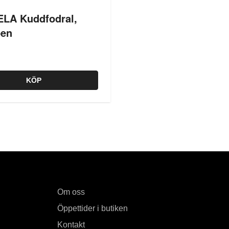
LA Kuddfodral,
ben
KÖP
Om oss
Öppettider i butiken
Kontakt