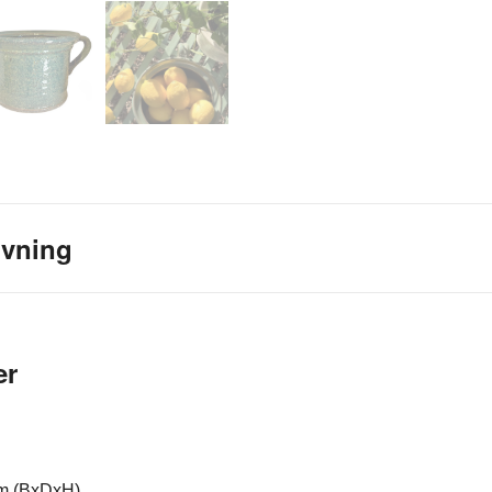
ivning
er
cm (BxDxH)