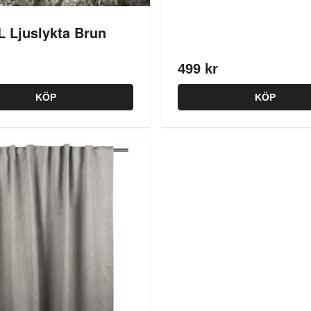
L Ljuslykta Brun
499 kr
KÖP
KÖP