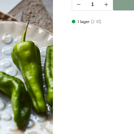
(
st)
I lager
2