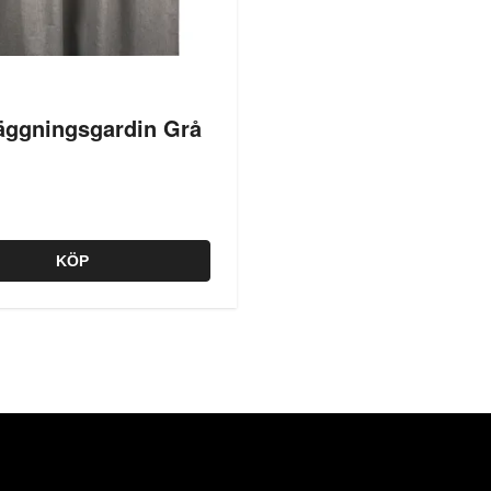
äggningsgardin Grå
KÖP