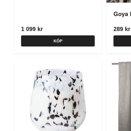
Goya 
1 099 kr
289 kr
KÖP