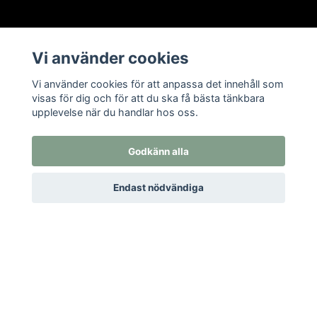
Vi använder cookies
Om oss
Öppettider i butiken
Vi använder cookies för att anpassa det innehåll som
visas för dig och för att du ska få bästa tänkbara
Kontakt
upplevelse när du handlar hos oss.
Köpvillkor
Returer
Godkänn alla
Endast nödvändiga
Prenumerera på vårt nyhetsbrev
Prenumerera