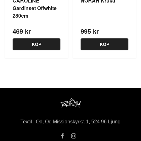
CAROLINE
NORAH Kruka
Gardinset Offwhite
280cm
469 kr
995 kr
KÖP
KÖP
Textil i Od, Od Missionskyrka 1, 524 96 Ljung