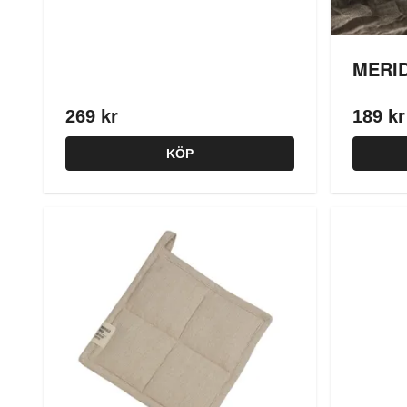
MERID
269 kr
189 kr
KÖP