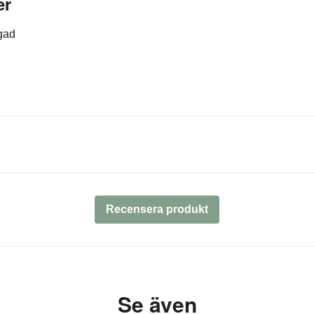
er
rgad
Recensera produkt
Se även