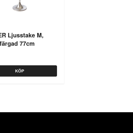
R Ljusstake M,
lfärgad 77cm
KÖP