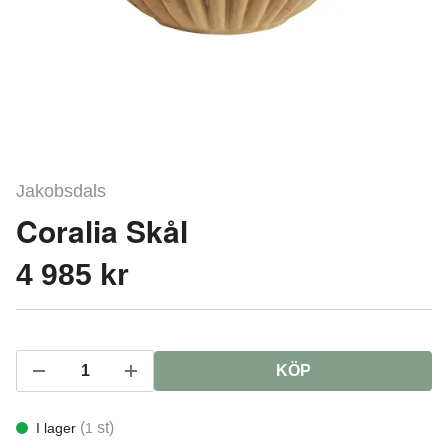
Jakobsdals
Coralia Skål
4 985 kr
KÖP
(
st)
I lager
1