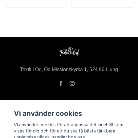
Textil i Od, Od Missionskyrka 1, 524 96 Ljung
Vi använder cookies
Om oss
Öppettider i butiken
Vi använder cookies för att anpassa det innehåll som
visas för dig och för att du ska få bästa tänkbara
Kontakt
upplevelse när du handlar hos oss.