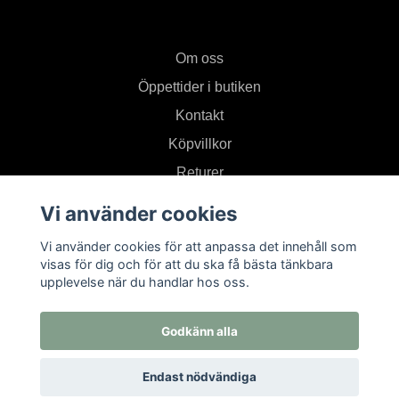
Om oss
Öppettider i butiken
Kontakt
Köpvillkor
Returer
Vi använder cookies
Prenumerera på vårt nyhetsbrev
Vi använder cookies för att anpassa det innehåll som
visas för dig och för att du ska få bästa tänkbara
upplevelse när du handlar hos oss.
Prenumerera
Godkänn alla
Endast nödvändiga
© 2026 Textil i Od