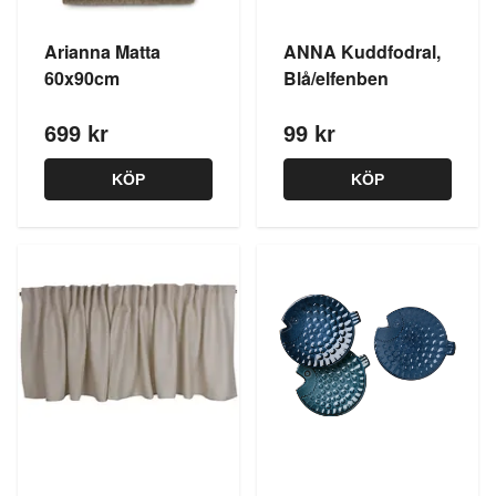
Arianna Matta
ANNA Kuddfodral,
60x90cm
Blå/elfenben
699 kr
99 kr
KÖP
KÖP