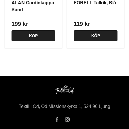
ALAN Gardinkappa
FORELL Tallrik, Blå
Sand
199 kr
119 kr
KÖP
KÖP
Textil i Od, Od Missionskyrka 1, 524 96 Ljung