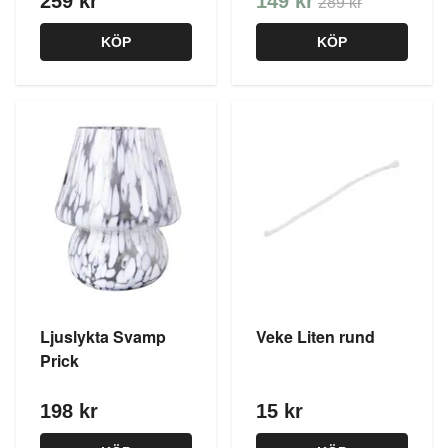
259 kr
149 kr
289 kr
KÖP
KÖP
Ljuslykta Svamp
Veke Liten rund
Prick
198 kr
15 kr