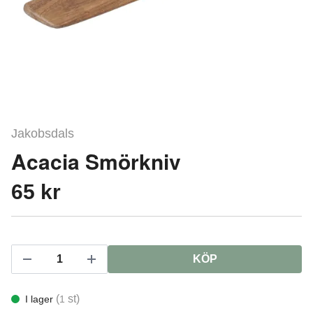
Jakobsdals
Acacia Smörkniv
65 kr
KÖP
(
st)
I lager
1