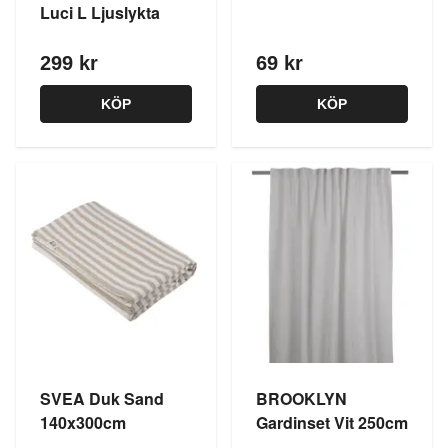
Luci L Ljuslykta
299 kr
69 kr
KÖP
KÖP
SVEA Duk Sand
BROOKLYN
140x300cm
Gardinset Vit 250cm