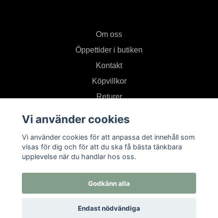
Om oss
Öppettider i butiken
Kontakt
Köpvillkor
Returer
Vi använder cookies
Prenumerera på vårt nyhetsbrev
Vi använder cookies för att anpassa det innehåll som
visas för dig och för att du ska få bästa tänkbara
upplevelse när du handlar hos oss.
Prenumerera
Godkänn alla
Endast nödvändiga
© 2026 Textil i Od