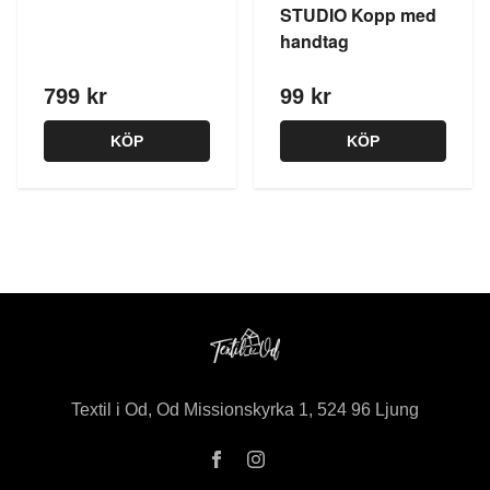
STUDIO Kopp med
handtag
799 kr
99 kr
KÖP
KÖP
Textil i Od, Od Missionskyrka 1, 524 96 Ljung