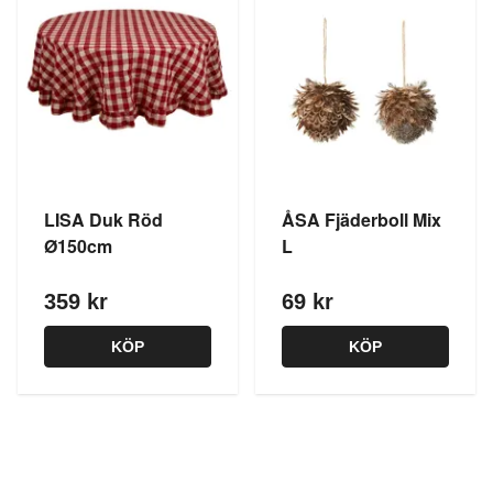
LISA Duk Röd
ÅSA Fjäderboll Mix
Ø150cm
L
359 kr
69 kr
KÖP
KÖP