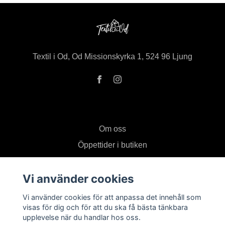
Textil i Od, Od Missionskyrka 1, 524 96 Ljung
Om oss
Öppettider i butiken
Kontakt
Vi använder cookies
Köpvillkor
Returer
Vi använder cookies för att anpassa det innehåll som
visas för dig och för att du ska få bästa tänkbara
upplevelse när du handlar hos oss.