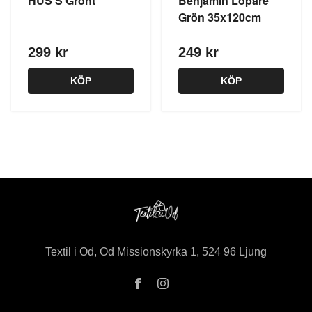
HUS S Grönt
Benjamin Löpare
Grön 35x120cm
299 kr
249 kr
KÖP
KÖP
Textil i Od, Od Missionskyrka 1, 524 96 Ljung