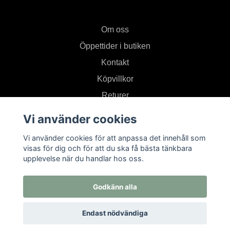
Om oss
Öppettider i butiken
Kontakt
Köpvillkor
Returer
Vi använder cookies
Prenumerera på vårt nyhetsbrev
Vi använder cookies för att anpassa det innehåll som
visas för dig och för att du ska få bästa tänkbara
upplevelse när du handlar hos oss.
Prenumerera
Godkänn alla
Endast nödvändiga
© 2026 Textil i Od