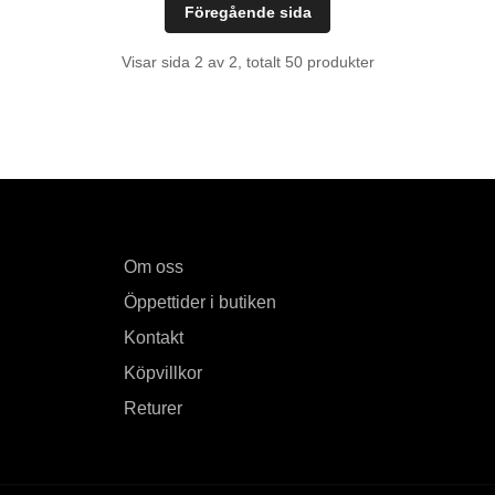
Föregående sida
Visar sida 2 av 2, totalt 50 produkter
Om oss
Öppettider i butiken
Kontakt
Köpvillkor
Returer