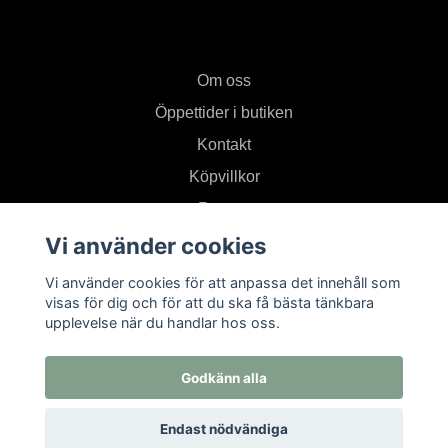
Om oss
Öppettider i butiken
Kontakt
Köpvillkor
Returer
Vi använder cookies
Prenumerera på vårt nyhetsbrev
Vi använder cookies för att anpassa det innehåll som
visas för dig och för att du ska få bästa tänkbara
upplevelse när du handlar hos oss.
Prenumerera
Godkänn alla
Endast nödvändiga
© 2026 Textil i Od