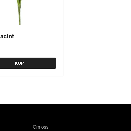
acint
KÖP
Om oss