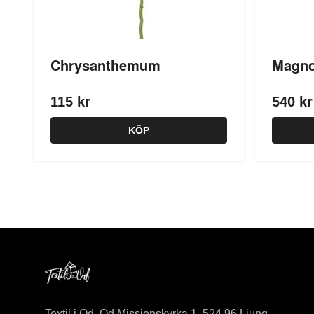
Chrysanthemum
Magno
115 kr
540 kr
KÖP
Textil i Od, Od Missionskyrka 1, 524 96 Ljung