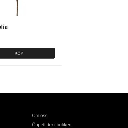
lia
KÖP
Om oss
Öppettider i butiken