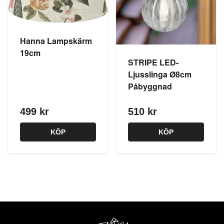
Hanna Lampskärm
19cm
STRIPE LED-
Ljusslinga Ø8cm
Påbyggnad
499 kr
510 kr
KÖP
KÖP