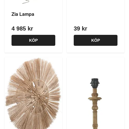
Zia Lampa
4 985 kr
39 kr
KÖP
KÖP