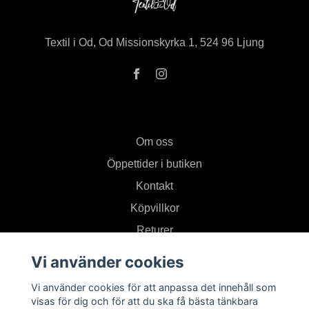
Textil i Od, Od Missionskyrka 1, 524 96 Ljung
Om oss
Öppettider i butiken
Kontakt
Köpvillkor
Returer
Vi använder cookies
Prenumerera på vårt nyhetsbrev
Vi använder cookies för att anpassa det innehåll som
visas för dig och för att du ska få bästa tänkbara