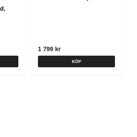
d,
1 799 kr
KÖP