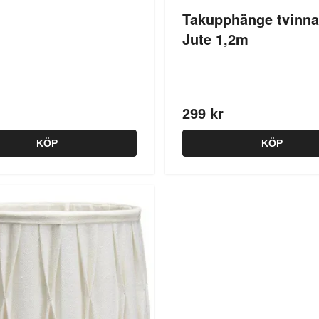
Takupphänge tvinna
Jute 1,2m
299 kr
KÖP
KÖP