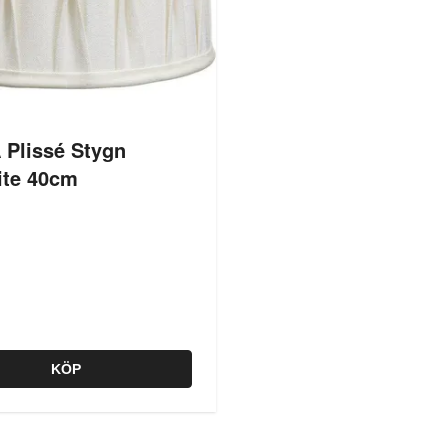
 Plissé Stygn
ite 40cm
KÖP