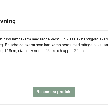
ivning
 en rund lampskärm med lagda veck. En klassisk handgjord skärm
ärg. En arbetad skärm som kan kombineras med många olika la
 Höjd 18cm, diameter nedtill 25cm och upptill 22cm.
Recensera produkt